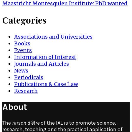
navigation
Maastricht Montesquieu Institute: PhD wanted
Categories
Associations and Universities
Books
Events
Information of Interest
Journals and Articles
News
Periodicals
Publications & Case Law
Research
About
The
raison d’être
of the IAL is to promote science,
research, teaching and the practical application of