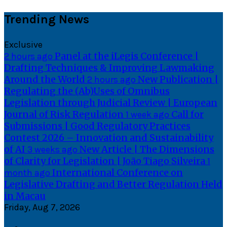
Skip
Trending News
to
content
Exclusive
Panel at the iLegis Conference |
2 hours ago
Drafting Techniques & Improving Lawmaking
Around the World
New Publication |
2 hours ago
Regulating the (Ab)Uses of Omnibus
Legislation through Judicial Review | European
Journal of Risk Regulation
Call for
1 week ago
Submissions | Good Regulatory Practices
Contest 2026 – Innovation and Sustainability
of AI
New Article | The Dimensions
3 weeks ago
of Clarity for Legislation | João Tiago Silveira
1
International Conference on
month ago
Legislative Drafting and Better Regulation Held
in Macau
Friday, Aug 7, 2026